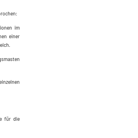
sprochen:
tionen im
nen einer
eich.
gsmasten
einzelnen
e für die