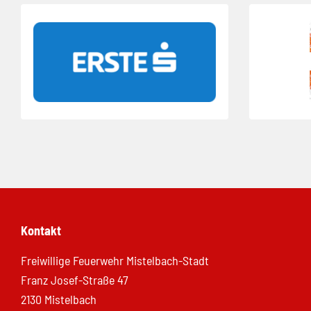
Folie 1 von 23
Folie 2 von 2
Kontakt
Freiwillige Feuerwehr Mistelbach-Stadt
Franz Josef-Straße 47
2130 Mistelbach