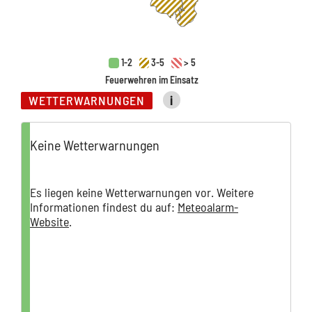
Im Bezirk Neunkirchen sind 4 Feuerwehren im Einsatz
Im Bezirk St. Pölten sind 7 Feuerwehren im Einsatz
Im Bezirk Wr. Neustadt sind 5 Feuerwehren im Einsatz
1-2
3-5
> 5
Zeitverzögerungen zwischen dieser Website und der 
Im Bezirk Zwettl ist eine Feuerwehr im Einsatz
Feuerwehren im Einsatz
WETTERWARNUNGEN
i
Folie 1 von 1
Keine Wetterwarnungen
Es liegen keine Wetterwarnungen vor. Weitere
Informationen findest du auf:
Meteoalarm-
Website
.