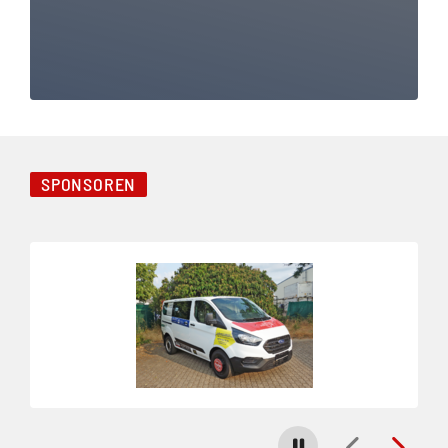
Pegelstand übersprungen
SPONSOREN
Folie 1 von 23
Carousel stoppen