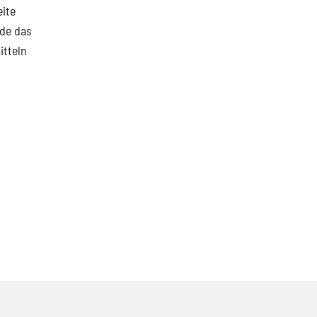
eite
rde das
itteln